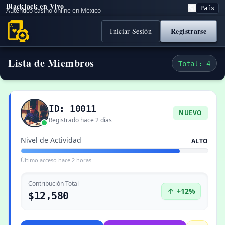
Blackjack en Vivo
País
Auténtico casino online en México
Registrarse
Iniciar Sesión
Lista de Miembros
Total: 4
ID: 10011
NUEVO
Registrado hace 2 días
Nivel de Actividad
ALTO
Último acceso hace 2 horas
Contribución Total
+12%
$12,580