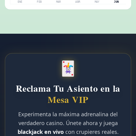
ENE
FEB
MAR
ABR
MAY
JUN
🃏
Reclama Tu Asiento en la
Mesa VIP
Experimenta la máxima adrenalina del
verdadero casino. Únete ahora y juega
blackjack en vivo
con crupieres reales.