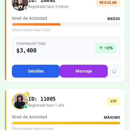
ID: 10892
REGULAR
Registrado hace 3 meses
Nivel de Actividad
MEDIO
Último acceso hace 3 días
Contribución Total
+2%
$3,400
Detalles
Mensaje
ID: 11005
VIP
Registrado hace 1 año
Nivel de Actividad
MÁXIMO
Último acceso ahora mismo