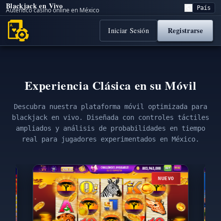
Blackjack en Vivo
País
Auténtico casino online en México
Registrarse
Iniciar Sesión
Experiencia Clásica en su Móvil
Descubra nuestra plataforma móvil optimizada para
blackjack en vivo. Diseñada con controles táctiles
ampliados y análisis de probabilidades en tiempo
real para jugadores experimentados en México.
R
NUEVO