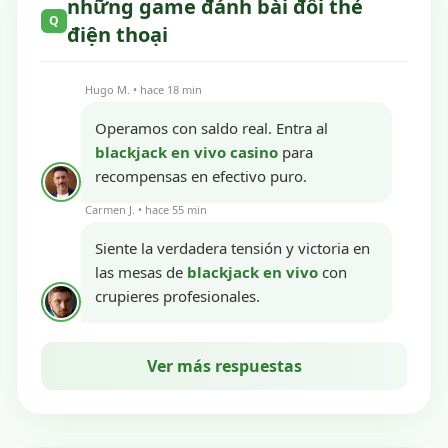
những game đánh bài đổi thẻ
Q
điện thoại
Hugo M. • hace 18 min
Operamos con saldo real. Entra al
blackjack en vivo casino
para
recompensas en efectivo puro.
Carmen J. • hace 55 min
Siente la verdadera tensión y victoria en
las mesas de
blackjack en vivo
con
crupieres profesionales.
Ver más respuestas