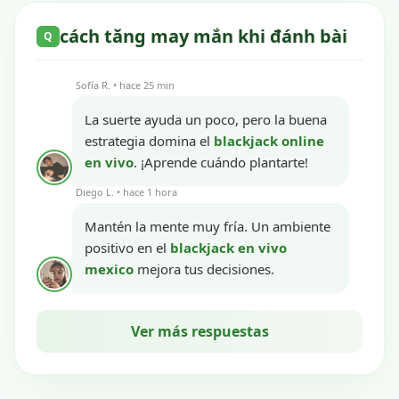
cách tăng may mắn khi đánh bài
Q
Sofía R. • hace 25 min
La suerte ayuda un poco, pero la buena
estrategia domina el
blackjack online
en vivo
. ¡Aprende cuándo plantarte!
Diego L. • hace 1 hora
Mantén la mente muy fría. Un ambiente
positivo en el
blackjack en vivo
mexico
mejora tus decisiones.
Ver más respuestas