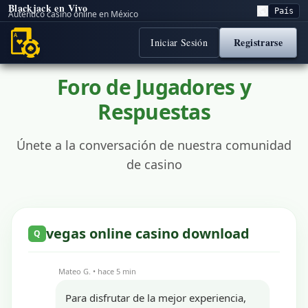
Blackjack en Vivo
País
Auténtico casino online en México
Registrarse
Iniciar Sesión
Foro de Jugadores y
Respuestas
Únete a la conversación de nuestra comunidad
de casino
vegas online casino download
Q
Mateo G. • hace 5 min
Para disfrutar de la mejor experiencia,