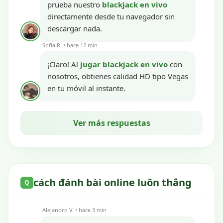
prueba nuestro
blackjack en vivo
directamente desde tu navegador sin
descargar nada.
Sofía R. • hace 12 min
¡Claro! Al
jugar blackjack en vivo
con
nosotros, obtienes calidad HD tipo Vegas
en tu móvil al instante.
Ver más respuestas
cách đánh bài online luôn thắng
Q
Alejandro V. • hace 3 min