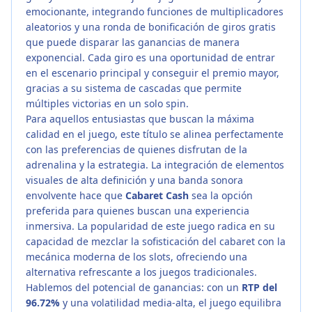
emocionante, integrando funciones de multiplicadores
aleatorios y una ronda de bonificación de giros gratis
que puede disparar las ganancias de manera
exponencial. Cada giro es una oportunidad de entrar
en el escenario principal y conseguir el premio mayor,
gracias a su sistema de cascadas que permite
múltiples victorias en un solo spin.
Para aquellos entusiastas que buscan la máxima
calidad en el juego, este título se alinea perfectamente
con las preferencias de quienes disfrutan de la
adrenalina y la estrategia. La integración de elementos
visuales de alta definición y una banda sonora
envolvente hace que
Cabaret Cash
sea la opción
preferida para quienes buscan una experiencia
inmersiva. La popularidad de este juego radica en su
capacidad de mezclar la sofisticación del cabaret con la
mecánica moderna de los slots, ofreciendo una
alternativa refrescante a los juegos tradicionales.
Hablemos del potencial de ganancias: con un
RTP del
96.72%
y una volatilidad media-alta, el juego equilibra