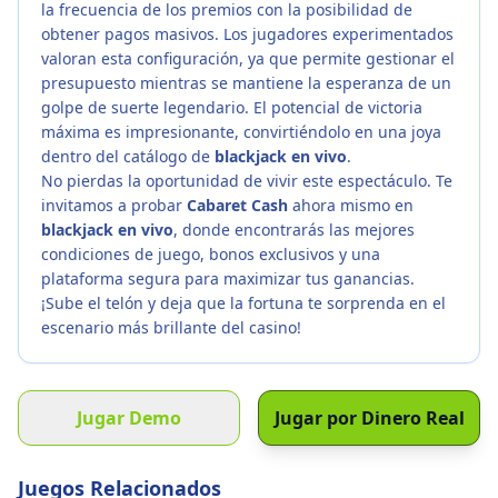
la frecuencia de los premios con la posibilidad de
obtener pagos masivos. Los jugadores experimentados
valoran esta configuración, ya que permite gestionar el
presupuesto mientras se mantiene la esperanza de un
golpe de suerte legendario. El potencial de victoria
máxima es impresionante, convirtiéndolo en una joya
dentro del catálogo de
blackjack en vivo
.
No pierdas la oportunidad de vivir este espectáculo. Te
invitamos a probar
Cabaret Cash
ahora mismo en
blackjack en vivo
, donde encontrarás las mejores
condiciones de juego, bonos exclusivos y una
plataforma segura para maximizar tus ganancias.
¡Sube el telón y deja que la fortuna te sorprenda en el
escenario más brillante del casino!
Jugar Demo
Jugar por Dinero Real
Juegos Relacionados