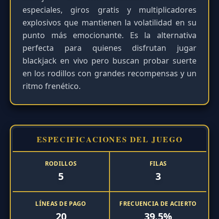
especiales, giros gratis y multiplicadores
explosivos que mantienen la volatilidad en su
punto más emocionante. Es la alternativa
perfecta para quienes disfrutan jugar
blackjack en vivo pero buscan probar suerte
en los rodillos con grandes recompensas y un
ritmo frenético.
ESPECIFICACIONES DEL JUEGO
RODILLOS
FILAS
5
3
LÍNEAS DE PAGO
FRECUENCIA DE ACIERTO
20
39.5%