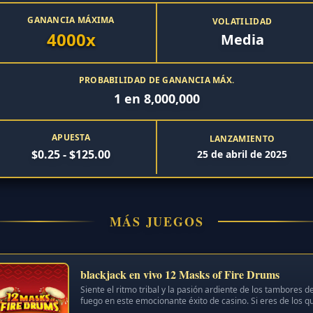
GANANCIA MÁXIMA
VOLATILIDAD
4000x
Media
PROBABILIDAD DE GANANCIA MÁX.
1 en 8,000,000
APUESTA
LANZAMIENTO
$0.25 - $125.00
25 de abril de 2025
MÁS JUEGOS
blackjack en vivo 12 Masks of Fire Drums
Siente el ritmo tribal y la pasión ardiente de los tambores d
fuego en este emocionante éxito de casino. Si eres de los q
disfrutan la intensidad del blackjack en vivo, este título te