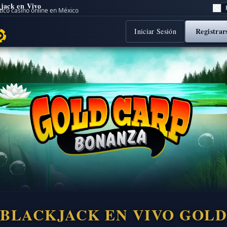
jack en Vivo
tico casino online en México
Registrar
Iniciar Sesión
BLACKJACK EN VIVO GOLD