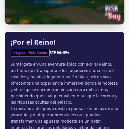
▶
¡Por el Reino!
Kingdom Slots Studio
RTP 96.45%
Sumérgete en una aventura épica con ¡Por el Reino!,
un título que transporta a los jugadores a una era de
castillos y batallas legendarias. En blackjack en vivo,
ofrecemos una experiencia inmersiva donde la nobleza
y el riesgo se encuentran en cada giro del carrete,
permitiendo que cualquier valiente busque la corona y
las riquezas ocultas del palacio.
La mecánica del juego destaca por sus símbolos de alta
jerarquía y multiplicadores reales que pueden
transformar una apuesta modesta en un botín
imperial. Los gráficos detallados y la banda sonora