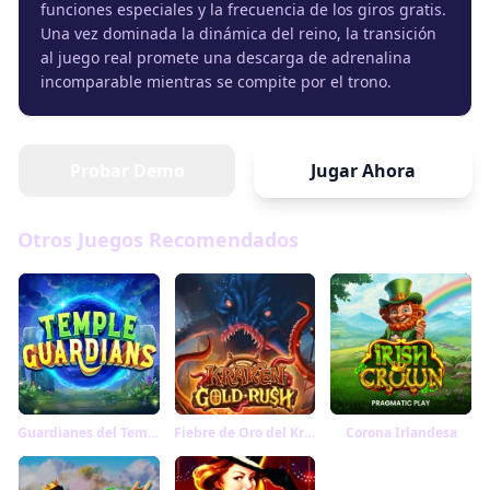
funciones especiales y la frecuencia de los giros gratis.
Una vez dominada la dinámica del reino, la transición
al juego real promete una descarga de adrenalina
incomparable mientras se compite por el trono.
Probar Demo
Jugar Ahora
Otros Juegos Recomendados
Guardianes del Templo
Fiebre de Oro del Kraken
Corona Irlandesa