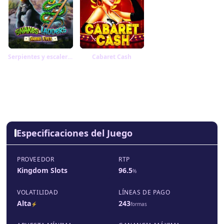
Serpientes y escaleras - Ojos de serpiente
Cabaret Cash
Especificaciones del Juego
PROVEEDOR
RTP
Kingdom Slots
96.5
%
VOLATILIDAD
LÍNEAS DE PAGO
Alta
243
⚡
formas