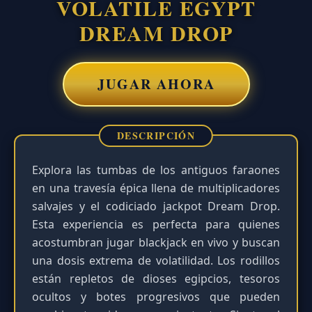
VOLATILE EGYPT
DREAM DROP
JUGAR AHORA
DESCRIPCIÓN
Explora las tumbas de los antiguos faraones
en una travesía épica llena de multiplicadores
salvajes y el codiciado jackpot Dream Drop.
Esta experiencia es perfecta para quienes
acostumbran jugar blackjack en vivo y buscan
una dosis extrema de volatilidad. Los rodillos
están repletos de dioses egipcios, tesoros
ocultos y botes progresivos que pueden