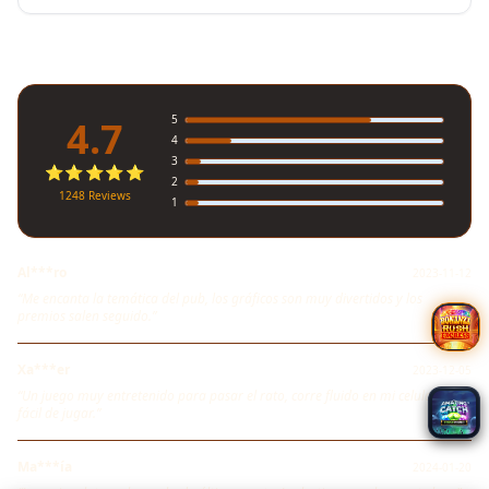
5
4.7
4
3
⭐⭐⭐⭐⭐
2
1248 Reviews
1
Al***ro
2023-11-12
“Me encanta la temática del pub, los gráficos son muy divertidos y los
premios salen seguido.”
Xa***er
2023-12-05
“Un juego muy entretenido para pasar el rato, corre fluido en mi celular y es
fácil de jugar.”
Ma***ía
2024-01-20