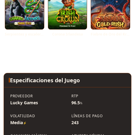
Serpientes y escaleras - Ojos de serpiente
Corona Irlandesa
Fiebre de Oro del Kraken
Especificaciones del Juego
PROVEEDOR
RTP
Lucky Games
96.5
%
VOLATILIDAD
LÍNEAS DE PAGO
Media
243
⚡