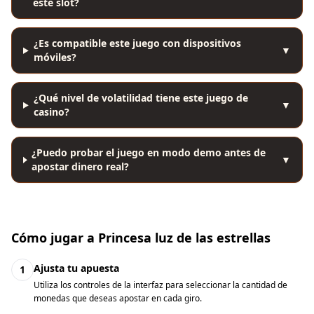
este slot?
¿Es compatible este juego con dispositivos
▼
móviles?
¿Qué nivel de volatilidad tiene este juego de
▼
casino?
¿Puedo probar el juego en modo demo antes de
▼
apostar dinero real?
Cómo jugar a Princesa luz de las estrellas
Ajusta tu apuesta
1
Utiliza los controles de la interfaz para seleccionar la cantidad de
monedas que deseas apostar en cada giro.