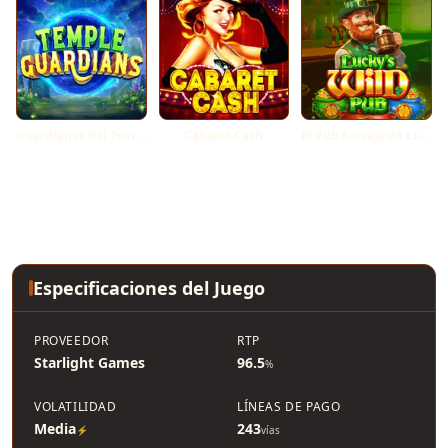
Guardianes del Templo
Cabaret Cash
El Pub Salvaje de Lucky
Especificaciones del Juego
PROVEEDOR
RTP
Starlight Games
96.5
%
VOLATILIDAD
LÍNEAS DE PAGO
Media
243
⚡
vías