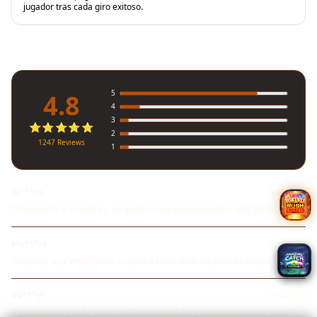
jugador tras cada giro exitoso.
5
4.8
4
3
⭐⭐⭐⭐⭐
2
1247 Reviews
1
Al***ro
2024-03-15
“Me encanta la temática y los gráficos son impresionantes. Muy fluido.”
Ma***ia
2024-03-12
“Un juego muy entretenido, aunque a veces tarda un poco en cargar.”
Xa***er
2024-03-08
“La mejor slot que he probado últimamente, los premios están muy bien.”