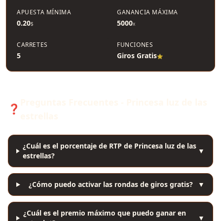
APUESTA MÍNIMA
GANANCIA MÁXIMA
0.20
5000
$
x
CARRETES
FUNCIONES
5
Giros Gratis
⭐
Preguntas Frecuentes - Princesa luz de las
❓
estrellas
¿Cuál es el porcentaje de RTP de Princesa luz de las
▼
estrellas?
¿Cómo puedo activar las rondas de giros gratis?
▼
¿Cuál es el premio máximo que puedo ganar en
▼