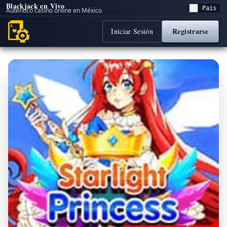
Blackjack en Vivo
País
Auténtico casino online en México
Registrarse
Iniciar Sesión