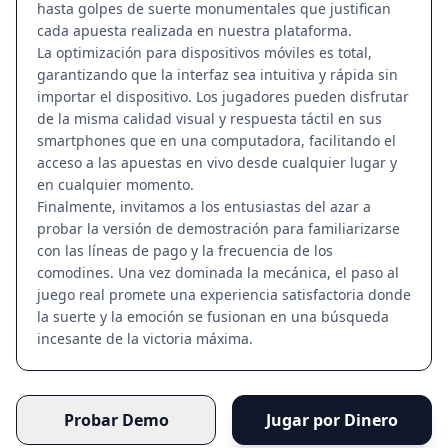
hasta golpes de suerte monumentales que justifican
cada apuesta realizada en nuestra plataforma.
La optimización para dispositivos móviles es total,
garantizando que la interfaz sea intuitiva y rápida sin
importar el dispositivo. Los jugadores pueden disfrutar
de la misma calidad visual y respuesta táctil en sus
smartphones que en una computadora, facilitando el
acceso a las apuestas en vivo desde cualquier lugar y
en cualquier momento.
Finalmente, invitamos a los entusiastas del azar a
probar la versión de demostración para familiarizarse
con las líneas de pago y la frecuencia de los
comodines. Una vez dominada la mecánica, el paso al
juego real promete una experiencia satisfactoria donde
la suerte y la emoción se fusionan en una búsqueda
incesante de la victoria máxima.
Probar Demo
Jugar por Dinero