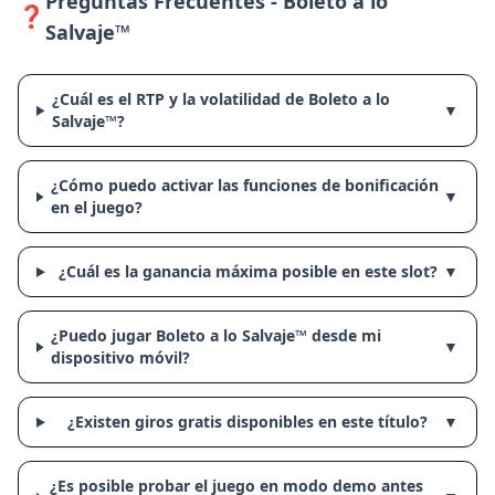
Preguntas Frecuentes - Boleto a lo
❓
Salvaje™
¿Cuál es el RTP y la volatilidad de Boleto a lo
▼
Salvaje™?
¿Cómo puedo activar las funciones de bonificación
▼
en el juego?
¿Cuál es la ganancia máxima posible en este slot?
▼
¿Puedo jugar Boleto a lo Salvaje™ desde mi
▼
dispositivo móvil?
¿Existen giros gratis disponibles en este título?
▼
¿Es posible probar el juego en modo demo antes