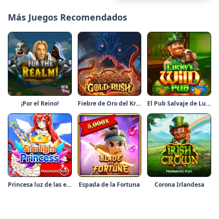
Más Juegos Recomendados
¡Por el Reino!
Fiebre de Oro del Kraken
El Pub Salvaje de Lucky
Princesa luz de las estrellas
Espada de la Fortuna
Corona Irlandesa