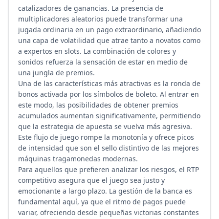
catalizadores de ganancias. La presencia de
multiplicadores aleatorios puede transformar una
jugada ordinaria en un pago extraordinario, añadiendo
una capa de volatilidad que atrae tanto a novatos como
a expertos en slots. La combinación de colores y
sonidos refuerza la sensación de estar en medio de
una jungla de premios.
Una de las características más atractivas es la ronda de
bonos activada por los símbolos de boleto. Al entrar en
este modo, las posibilidades de obtener premios
acumulados aumentan significativamente, permitiendo
que la estrategia de apuesta se vuelva más agresiva.
Este flujo de juego rompe la monotonía y ofrece picos
de intensidad que son el sello distintivo de las mejores
máquinas tragamonedas modernas.
Para aquellos que prefieren analizar los riesgos, el RTP
competitivo asegura que el juego sea justo y
emocionante a largo plazo. La gestión de la banca es
fundamental aquí, ya que el ritmo de pagos puede
variar, ofreciendo desde pequeñas victorias constantes